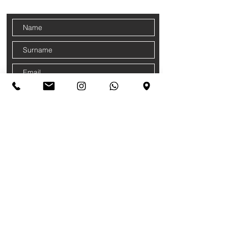
Classificazione: DOC
Sign up for our newsletter
Colore: Rosso
Tipologia: Fermo
Paese/Regione: La Morra – Piemonte
Annata: 2023
Vinificazione e affinamento: in vasche
d'acciaio
Accetto termini e condizioni
Privacy
Policy
Sign up now!
TERMS AND
CONDITIONS
PRIVACY
COOKIE POLICY