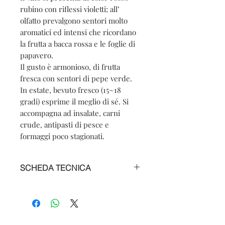
rubino con riflessi violetti; all’
olfatto prevalgono sentori molto
aromatici ed intensi che ricordano
la frutta a bacca rossa e le foglie di
papavero.
Il gusto è armonioso, di frutta
fresca con sentori di pepe verde.
In estate, bevuto fresco (15~18
gradi) esprime il meglio di sé. Si
accompagna ad insalate, carni
crude, antipasti di pesce e
formaggi poco stagionati.
SCHEDA TECNICA
Nome del prodotto: Langhe Pelaverga
DOC
Vitigno: 100% Pelaverga
Denominazione: Langhe Pelaverga
CONTACTS