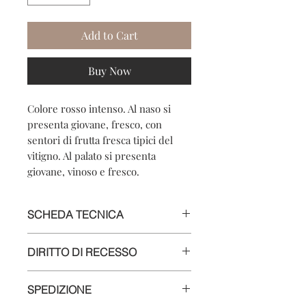
Add to Cart
Buy Now
Colore rosso intenso. Al naso si
presenta giovane, fresco, con
sentori di frutta fresca tipici del
vitigno. Al palato si presenta
giovane, vinoso e fresco.
SCHEDA TECNICA
Nome del prodotto: Dolcetto d’Alba
DIRITTO DI RECESSO
DOC 2024
Vitigno: 100% Dolcetto
Secondo le vigenti normative il Cliente
Denominazione: Dolcetto d’Alba
SPEDIZIONE
ha il diritto di recesso dall’acquisto
Classificazione: DOC