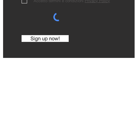
Accetto termini e condizioni
Privacy Policy
Sign up now!
Cantina Comunale di La Morra
Via C. Alberto 2 - 12064 La Morra - CN - Italy
Ph. +390173509204
mail:
info@cantinalamorra.com
| VAT IT 0199106
imo Gavello - Jmarketingwine.com - Images and video b