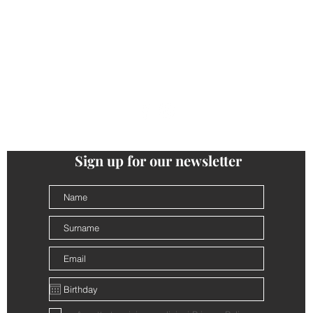
ONTACTS
PRIVACY
COOKIE POLICY
TERMS AND CONDI
follow us
@cantinalamorra #cantinalamorra
Sign up for our newsletter