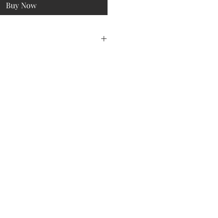
Buy Now
arolo Rocche dell'Annunziata 2021
olo DOCG
CG
: La Morra – Piemonte
fica Aggiuntiva: Rocche
 anni in botti di rovere da 25hl a cui
n bottiglia di circa un anno.