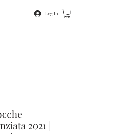
Log In
ocche
nziata 2021 |