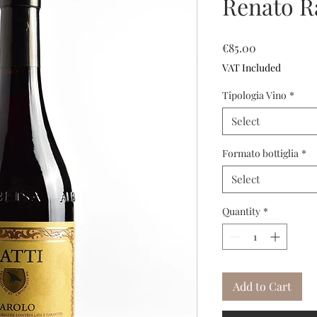
Renato Ra
Price
€85.00
VAT Included
Tipologia Vino
*
Select
Formato bottiglia
*
Select
Quantity
*
Add to Cart