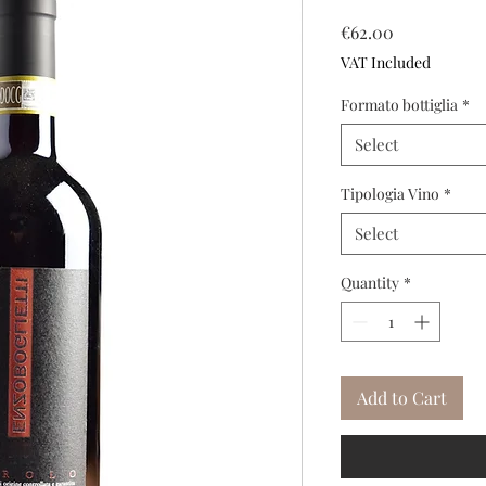
Price
€62.00
VAT Included
Formato bottiglia
*
Select
Tipologia Vino
*
Select
Quantity
*
Add to Cart