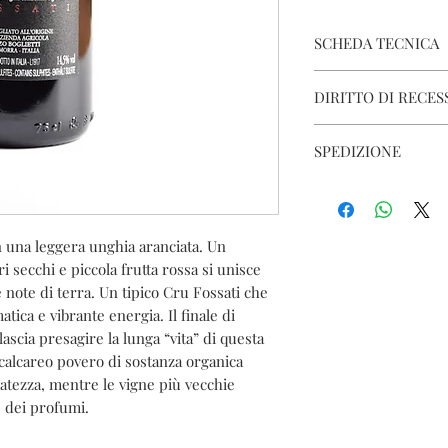
SCHEDA TECNICA
Nome del prodotto: 
DIRITTO DI RECES
Vitigno: Nebbiolo
Denominazione: Baro
Secondo le vigenti norm
Classif
SPEDIZIONE
recesso dall’acquisto 
Menzione Geograf
lavorativi, dandone a
Colore: Rosso
Le consegne sono aff
Cantina Comunale di
Tipologia: Fermo
comunicato all’acquir
Via C. Alberto 2, 120
Paese/Regione: La Mo
tracciabilità delle si
Tel. +390173509204 | 
n una leggera unghia aranciata. Un
Annata: 2015
I tempi di consegna va
E-mail: info@cantin
i secchi e piccola frutta rossa si unisce
Affinamento: Vinifica
P.IVA IT 01991060045
controllata con follat
 note di terra. Un tipico Cru Fossati che
ulteriori 60 giorni d
tica e vibrante energia. Il finale di
Leggi
CONDIZIONI 
sulle bucce. Segue un
ascia presagire la lunga “vita” di questa
di rovere francese, si
calcareo povero di sostanza organica
tezza, mentre le vigne più vecchie
 dei profumi.