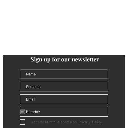
ONTACTS
PRIVACY
COOKIE POLICY
TERMS AND CONDI
follow us
@cantinalamorra #cantinalamorra
Sign up for our newsletter
Accetto termini e condizioni
Privacy Policy