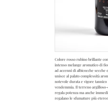
Colore rosso rubino brillante co
intenso melange aromatico di fior
ad accenni di albicocche secche e
unisce al palato complessità aroma
notevole durata e vigore tannico l
vendemmia. Il terreno argilloso-
regala potenza ma anche immedia
regalano le sfumature più eteree