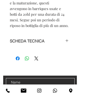
e la maturazione, questi
avvengono in barriques usate e
botti da 20hl per una durata di 24
mesi. Segue poi un periodo di
riposo in bottiglia di più di un anno.
SCHEDA TECNICA
Nome del prodotto: Barolo Cerequio
DOCG
Vitigno: 100% Nebbiolo
Colore: rosso rubino
CONTACTS
Tipologia: Fermo
Sign up for our newsletter
Paese/Regione: La Morra – Piemonte
Annata: 2017
Vigneto: densita di impianto 4000 -
5000 ceppi/ha
Terreno: medio impasto, argillo
calcareo.
Vinificazione: la vinificazione e la