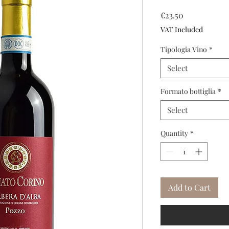
Price
€23.50
VAT Included
Tipologia Vino
*
Select
Formato bottiglia
*
Select
Quantity
*
Add to Cart