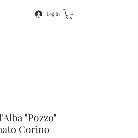
Log In
'Alba "Pozzo"
nato Corino