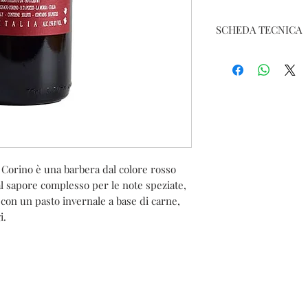
SCHEDA TECNICA
Nome del prodotto: B
Vitigno: 100% Barber
Denominazione: Barb
Classificazione: DOC
Colore: Rosso
Tipologia: Fermo
Paese/Regione: La Mo
Anna
o Corino è una barbera dal colore rosso
Vinificazione: La 
l sapore complesso per le note speziate,
di acciaio Inox con c
settimana. La ferment
e con un pasto invernale a base di carne,
in botte. A
i.
in legno di diverse età
bottiglia. Non subisce
ONTACTS
PRIVACY
COOKIE POLICY
TERMS AND CONDI