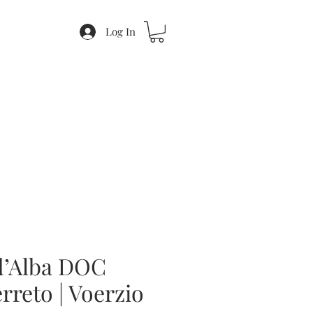
Log In
d’Alba DOC
erreto | Voerzio