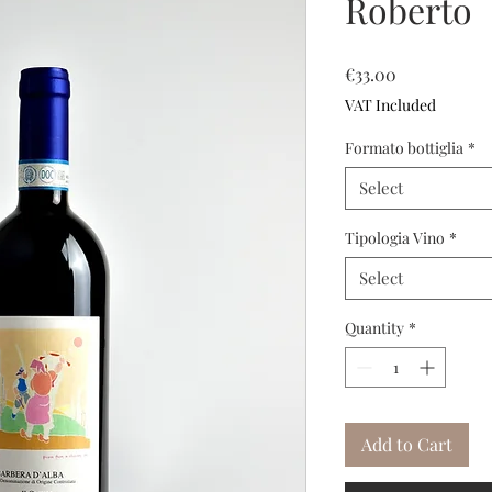
Roberto
Price
€33.00
VAT Included
Formato bottiglia
*
Select
Tipologia Vino
*
Select
Quantity
*
Add to Cart