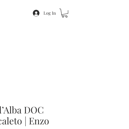
Log In
d’Alba DOC
aleto | Enzo