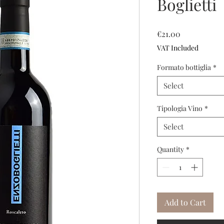
Boglietti
Price
€21.00
VAT Included
Formato bottiglia
*
Select
Tipologia Vino
*
Select
Quantity
*
Add to Cart